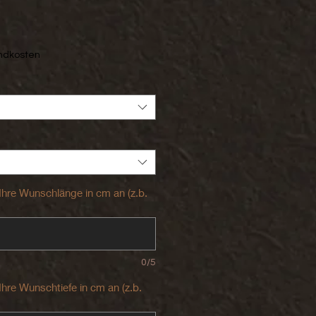
is
andkosten
 Ihre Wunschlänge in cm an (z.b.
0/5
 Ihre Wunschtiefe in cm an (z.b.