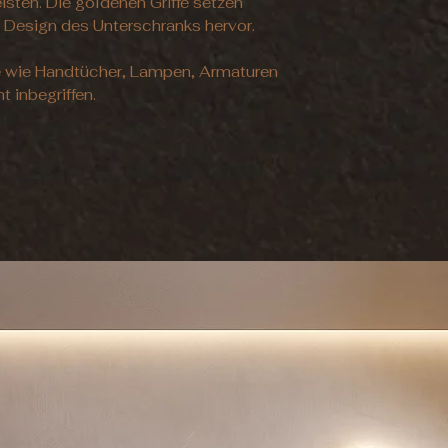
Reinigungstool, 
sten. Die goldenen Griffe setzen
Lieferzeit: Jedes P
Tuch. Bei Reinigun
 Design des Unterschranks hervor.
maßgefertigt. Dahe
standardmäßiger A
gewöhnlich 4-6 
meiden Sie Produk
e wie Handtücher, Lampen, Armaturen
oder umweltschäd
t inbegriffen.
Express-Produktio
enthalten.
schneller? Gegen 
eine beschleunigt
erhalten Sie per 
Bitte teilen Sie 
und Ihre Daten mit