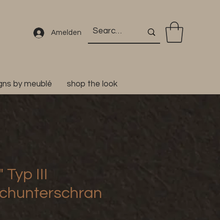
Amelden
igns by meublé
shop the look
 Typ III
chunterschran