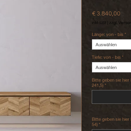
Pre
€ 3.840,00
inkl. USt
|
zzgl. Vers
Länge: von - bis
*
Auswählen
Tiefe: von - bis
*
Auswählen
Bitte geben sie hier
241,5)
*
Bitte geben sie hier
54)
*