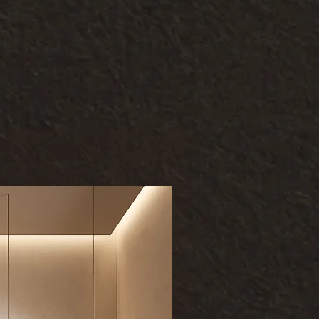
wie einen Schwamm oder ein
rodukt wird individuell für Sie
gsmitteln ist ein
r beträgt die Lieferzeit
llzweckreiniger ideal; bitte
Wochen.
te, die aggressive, abrasive
liche Inhaltsstoffe
n: Sie möchten Ihr Produkt
einen Aufschlag bieten wir
e Fertigung an. Details dazu
E-Mail an order@meuble.at.
uns Artikelnummer, Stückanzahl
.
Kundenliebling