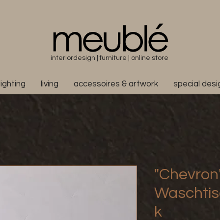
interiordesign | furniture | online store
lighting
living
accessoires & artwork
special des
"Chevron"
Waschtis
k