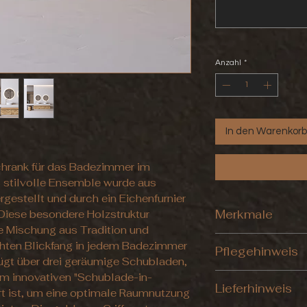
Anzahl
*
In den Warenkorb
hrank für das Badezimmer im
s stilvolle Ensemble wurde aus
gestellt und durch ein Eichenfurnier
Merkmale
Diese besondere Holzstruktur
 Mischung aus Tradition und
Waschtischunter
hten Blickfang in jedem Badezimmer
Pflegehinweis
Aussen: Holzoptik
ügt über drei geräumige Schubladen,
Material: MDF Plat
em innovativen "Schublade-in-
Zur optimalen Pfl
ohne Waschbeck
Lieferhinweis
wir ein feuchtes 
t ist, um eine optimale Raumnutzung