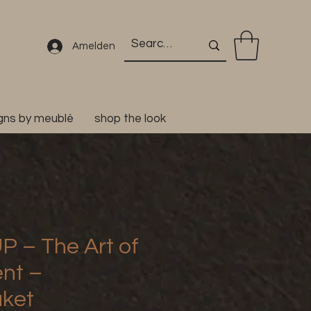
Amelden
igns by meublé
shop the look
 – The Art of
nt –
ket