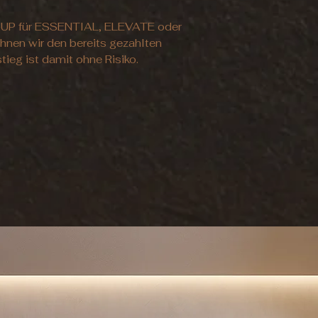
H-UP für ESSENTIAL, ELEVATE oder
nen wir den bereits gezahlten
stieg ist damit ohne Risiko.