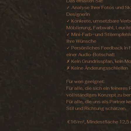
Das erhalten Sie:
✓ Analyse Ihrer Fotos und Ski
Designerin
✓ Konkrete, umsetzbare Verbe
Möblierung, Farbwahl, Leucht
✓ Mini-Farb- und Stilempfeh
Ihre Wünsche
✓ Persönliches Feedback in F
einer Audio-Botschaft
✗ Kein Grundrissplan, kein M
✗ Keine Änderungsschleifen
Für wen geeignet:
Für alle, die sich ein feiner
vollständiges Konzept zu ben
Für alle, die uns als Partner 
Stil und Richtung schätzen.
€16/m², Mindestfläche 12,5