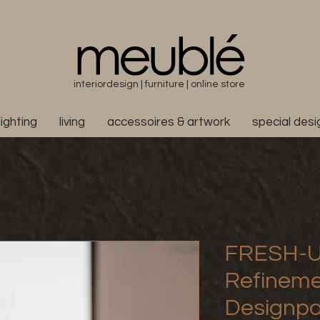
interiordesign | furniture | online store
lighting
living
accessoires & artwork
special des
FRESH-UP
Refineme
Designpa