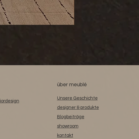
BATH ONLY – Transform Your B
Preis
€ 1.575,00
inkl. USt
|
zzgl. Versandkosten
über meublé
Unsere Geschichte
iordesign
designer & produkte
Blogbeiträge
showroom
kontakt