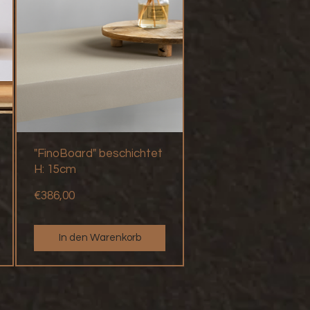
"FinoBoard" beschichtet
H: 15cm
Preis
€386,00
In den Warenkorb