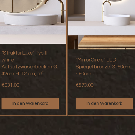
"StrukturLuxe" Typ II
white
"MirrorCircle" LED
Aufsatzwaschbecken Ø:
Spiegel bronze Ø: 60cm
42cm H: 12 cm, o.Ü.
- 90cm
Preis
Preis
€931,00
€573,00
In den Warenkorb
In den Warenkorb