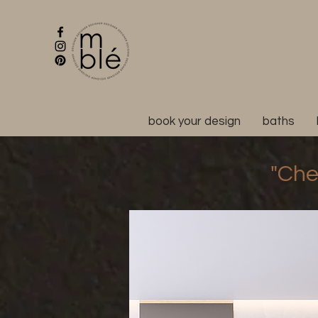
book your design
baths
"Che