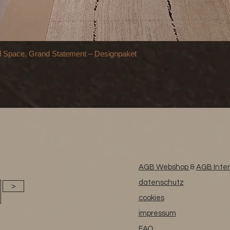
ace, Grand Statement – Designpaket
AGB Webshop
&
AGB Inter
datenschutz
>
cookies
impressum
FAQ