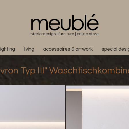
interiordesign | furniture | online store
lighting
living
accessoires & artwork
special des
vron Typ III" Waschtischkombin