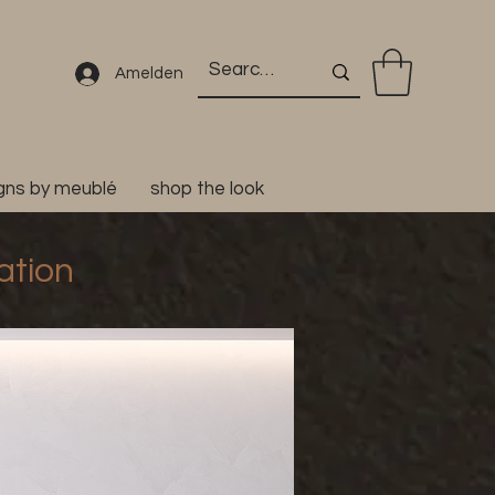
Amelden
igns by meublé
shop the look
ation