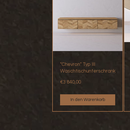
"Chevron" Typ III
Waschtischunterschrank
Preis
€3 840,00
In den Warenkorb