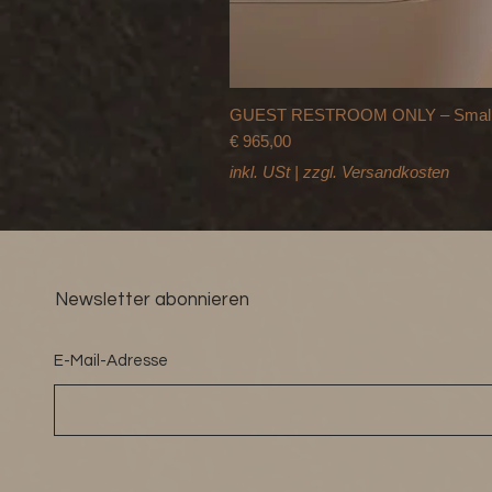
GUEST RESTROOM ONLY – Small Sp
Preis
€ 965,00
inkl. USt
|
zzgl. Versandkosten
Newsletter abonnieren
E-Mail-Adresse